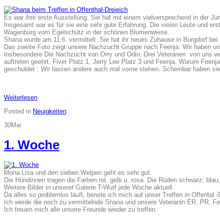
Es war ihre erste Ausstellung. Sie hat mit einem vielversprechend in de
Insgesamt war es für sie eine sehr gute Erfahrung. Die vielen Leute und ers
Wagenburg vom Egelschütz in der schönen Blumenwiese.
Shana wurde am 11.6. vermittelt .Sie hat ihr neues Zuhause in Burgdorf be
Das zweite Foto zeigt unsere Nachzucht Gruppe nach Feenja. Wir haben uns
Insbesondere Die Nachzucht von Orry und Odin. Drei Veteranen von uns wur
auftreten geehrt. Fiver Platz 1, Jerry Lee Platz 3 und Feenja. Warum Feenj
geschuldet : Wir lassen andere auch mal vorne stehen. Scheinbar haben si
Weiterlesen
Posted in
Neuigkeiten
30
Mai
1. Woche
Mona Lisa und den sieben Welpen geht es sehr gut.
Die Hündinnen tragen die Farben rot, gelb u. rosa. Die Rüden schwarz, blau,
Weitere Bilder in unserer Galerie T-Wurf jede Woche aktuell.
Da alles so problemlos läuft, bereite ich mich auf unser Treffen in Offental -
Ich werde die noch zu vermittelnde Shana und unsere Veteranin ER. PR. Fe
Ich freuen mich alle unsere Freunde wieder zu treffen.