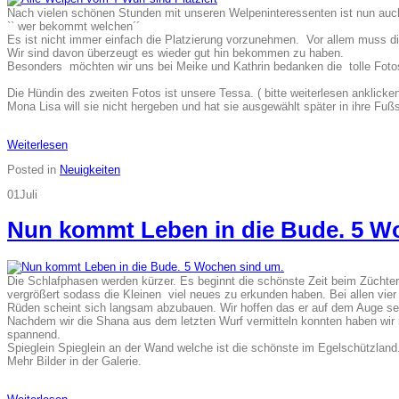
Nach vielen schönen Stunden mit unseren Welpeninteressenten ist nun auch
`` wer bekommt welchen´´
Es ist nicht immer einfach die Platzierung vorzunehmen. Vor allem muss d
Wir sind davon überzeugt es wieder gut hin bekommen zu haben.
Besonders möchten wir uns bei Meike und Kathrin bedanken die tolle Fot
Die Hündin des zweiten Fotos ist unsere Tessa. ( bitte weiterlesen anklicke
Mona Lisa will sie nicht hergeben und hat sie ausgewählt später in ihre Fußs
Weiterlesen
Posted in
Neuigkeiten
01
Juli
Nun kommt Leben in die Bude. 5 W
Die Schlafphasen werden kürzer. Es beginnt die schönste Zeit beim Züchte
vergrößert sodass die Kleinen viel neues zu erkunden haben. Bei allen vie
Rüden scheint sich langsam abzubauen. Wir hoffen das er auf dem Auge sein
Nachdem wir die Shana aus dem letzten Wurf vermitteln konnten haben wir 
spannend.
Spieglein Spieglein an der Wand welche ist die schönste im Egelschützland
Mehr Bilder in der Galerie.