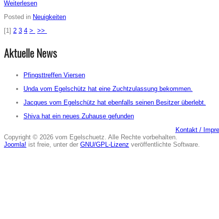
Weiterlesen
Posted in
Neuigkeiten
[
1
]
2
3
4
>
>>
Aktuelle News
Pfingsttreffen Viersen
Unda vom Egelschütz hat eine Zuchtzulassung bekommen.
Jacques vom Egelschütz hat ebenfalls seinen Besitzer überlebt.
Shiva hat ein neues Zuhause gefunden
Kontakt / Imp
Copyright © 2026 vom Egelschuetz. Alle Rechte vorbehalten.
Joomla!
ist freie, unter der
GNU/GPL-Lizenz
veröffentlichte Software.