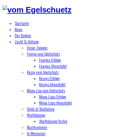
Startseite
News
Der Belgier
Zucht & Haltung
Unser Zwinger
Feenja vom Egelschütz
Feenjas Erfolge
Feenjas Ahnentafel
Kessy vom Egelschütz
Kessys Erfolge
Kessys Ahnentafel
Mona-Lisa vom Egelschütz
Mona-Lisas Erfolge
Mona-Lisas Ahnentafel
Onita di Skottatura
Wurfplanung
Wurfplanung Archiv
Nachkommen
In Memorian