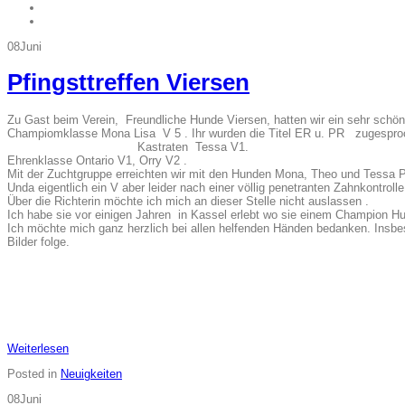
08
Juni
Pfingsttreffen Viersen
Zu Gast beim Verein, Freundliche Hunde Viersen, hatten wir ein sehr schön
Champiomklasse Mona Lisa V 5 . Ihr wurden die Ti
Kastraten Tessa V1.
Ehrenklasse Ontario V1, Orry V2 . Ältester
Mit der Zuchtgruppe erreichten wir mit den Hunden Mona, Theo und Tessa P
Unda eigentlich ein V aber leider nach einer völlig penetranten Zahnkontrolle
Über die Richterin möchte ich mich an dieser Stelle nicht auslassen .
Ich habe sie vor einigen Jahren in Kassel erlebt wo sie einem Champion H
Ich möchte mich ganz herzlich bei allen helfenden Händen bedanken. Insbe
Bilder folge.
Weiterlesen
Posted in
Neuigkeiten
08
Juni