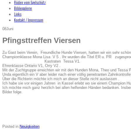
Rüden vom Egelschütz
Bildergalerie
Links
Kontakt / Impressum
08
Juni
Pfingsttreffen Viersen
Zu Gast beim Verein, Freundliche Hunde Viersen, hatten wir ein sehr schön
Champiomklasse Mona Lisa V 5 . Ihr wurden die Ti
Kastraten Tessa V1.
Ehrenklasse Ontario V1, Orry V2 . Ältester
Mit der Zuchtgruppe erreichten wir mit den Hunden Mona, Theo und Tessa P
Unda eigentlich ein V aber leider nach einer völlig penetranten Zahnkontrolle
Über die Richterin möchte ich mich an dieser Stelle nicht auslassen .
Ich habe sie vor einigen Jahren in Kassel erlebt wo sie einem Champion H
Ich möchte mich ganz herzlich bei allen helfenden Händen bedanken. Insbe
Bilder folge.
Posted in
Neuigkeiten