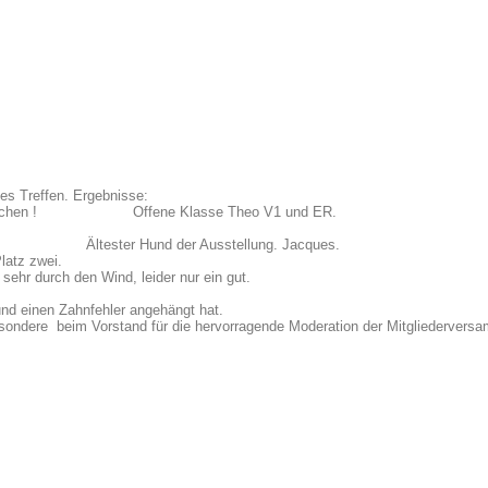
es Treffen. Ergebnisse:
tel ER u. PR zugesprochen ! Offene Klasse Theo V1
 Hund der Ausstellung. Jacques.
latz zwei.
 sehr durch den Wind, leider nur ein gut.
und einen Zahnfehler angehängt hat.
sondere beim Vorstand für die hervorragende Moderation der Mitgliedervers