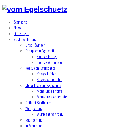
Startseite
News
Der Belgier
Zucht & Haltung
Unser Zwinger
Feenja vom Egelschütz
Feenjas Erfolge
Feenjas Ahnentafel
Kessy vom Egelschütz
Kessys Erfolge
Kessys Ahnentafel
Mona-Lisa vom Egelschütz
Mona-Lisas Erfolge
Mona-Lisas Ahnentafel
Onita di Skottatura
Wurfplanung
Wurfplanung Archiv
Nachkommen
In Memorian