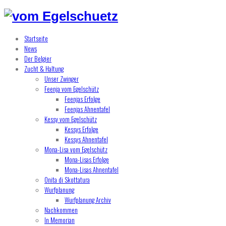
Startseite
News
Der Belgier
Zucht & Haltung
Unser Zwinger
Feenja vom Egelschütz
Feenjas Erfolge
Feenjas Ahnentafel
Kessy vom Egelschütz
Kessys Erfolge
Kessys Ahnentafel
Mona-Lisa vom Egelschütz
Mona-Lisas Erfolge
Mona-Lisas Ahnentafel
Onita di Skottatura
Wurfplanung
Wurfplanung Archiv
Nachkommen
In Memorian