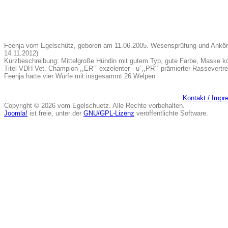
Feenja vom Egelschütz, geboren am 11.06.2005. Wesensprüfung und Anköru
14.11.2012)
Kurzbeschreibung: Mittelgroße Hündin mit gutem Typ, gute Farbe, Maske kö
Titel VDH Vet. Champion ,,ER´´ exzelenter - u´,,PR´´ prämierter Rassever
Feenja hatte vier Würfe mit insgesammt 26 Welpen.
Kontakt / Imp
Copyright © 2026 vom Egelschuetz. Alle Rechte vorbehalten.
Joomla!
ist freie, unter der
GNU/GPL-Lizenz
veröffentlichte Software.