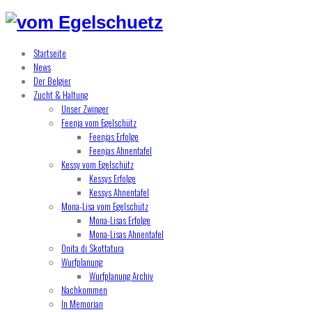
Startseite
News
Der Belgier
Zucht & Haltung
Unser Zwinger
Feenja vom Egelschütz
Feenjas Erfolge
Feenjas Ahnentafel
Kessy vom Egelschütz
Kessys Erfolge
Kessys Ahnentafel
Mona-Lisa vom Egelschütz
Mona-Lisas Erfolge
Mona-Lisas Ahnentafel
Onita di Skottatura
Wurfplanung
Wurfplanung Archiv
Nachkommen
In Memorian