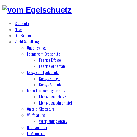
Startseite
News
Der Belgier
Zucht & Haltung
Unser Zwinger
Feenja vom Egelschütz
Feenjas Erfolge
Feenjas Ahnentafel
Kessy vom Egelschütz
Kessys Erfolge
Kessys Ahnentafel
Mona-Lisa vom Egelschütz
Mona-Lisas Erfolge
Mona-Lisas Ahnentafel
Onita di Skottatura
Wurfplanung
Wurfplanung Archiv
Nachkommen
In Memorian