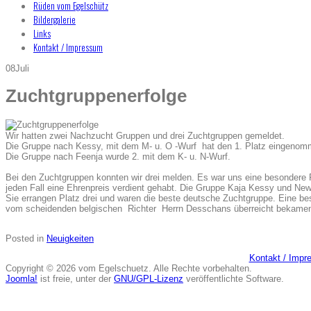
Rüden vom Egelschütz
Bildergalerie
Links
Kontakt / Impressum
08
Juli
Zuchtgruppenerfolge
Wir hatten zwei Nachzucht Gruppen und drei Zuchtgruppen gemeldet.
Die Gruppe nach Kessy, mit dem M- u. O -Wurf hat den 1. Platz eingenom
Die Gruppe nach Feenja wurde 2. mit dem K- u. N-Wurf.
Bei den Zuchtgruppen konnten wir drei melden. Es war uns eine besondere F
jeden Fall eine Ehrenpreis verdient gehabt. Die Gruppe Kaja Kessy und N
Sie errangen Platz drei und waren die beste deutsche Zuchtgruppe. Eine bes
vom scheidenden belgischen Richter Herrn Desschans überreicht bekam
Posted in
Neuigkeiten
Kontakt / Imp
Copyright © 2026 vom Egelschuetz. Alle Rechte vorbehalten.
Joomla!
ist freie, unter der
GNU/GPL-Lizenz
veröffentlichte Software.